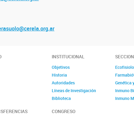
rasuolo@cerela.org.ar
O
INSTITUCIONAL
SECCIO
Objetivos
Ecofisiol
Historia
Farmabió
Autoridades
Genética 
Líneas de Investigación
Inmuno Bi
Biblioteca
Inmuno Mi
Miembros de CERELA
Tecnologí
SFERENCIAS
CONGRESO
CICUAL
Reseñas
Visitas Institucionales