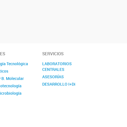
NES
SERVICIOS
ogía Tecnológica
LABORATORIOS
CENTRALES
ticos
ASESORÍAS
y B. Molecular
DESARROLLO I+Di
otecnología
crobiología
a y Desarrollo