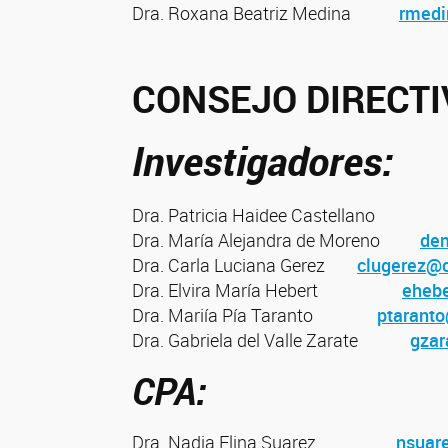
Dra. Roxana Beatriz Medina
rmedi
CONSEJO DIRECTI
Investigadores:
Dra. Patricia Haidee Castellan
Dra. María Alejandra de Moreno
dem
Dra. Carla Luciana Gerez
clugerez@c
Dra. Elvira María Hebert
ehebe
Dra. Mariía Pía Taranto
ptaranto
Dra. Gabriela del Valle Zarate
gzar
CPA:
Dra. Nadia Elina Suarez
nsuare